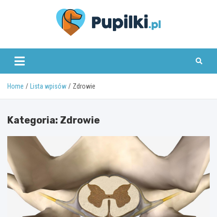
Skip
to
content
www.pupilki.pl
Home
Lista wpisów
Zdrowie
Kategoria:
Zdrowie