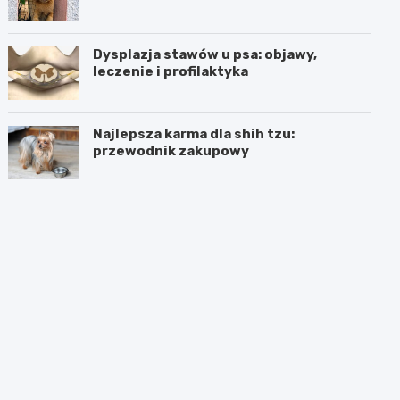
Dysplazja stawów u psa: objawy,
leczenie i profilaktyka
Najlepsza karma dla shih tzu:
przewodnik zakupowy