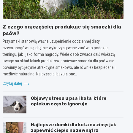
Z czego najczęściej produkuje się smaczki dla
psów?
Przysmaki stanowią ważne uzupełnienie codziennej diety
czworonogów i są chętnie wykorzystywane zarówno podczas
treningu, jak i jako forma nagrody. Wiele osób zwraca dziś większą
uwagę na skład takich produktów, ponieważ smaczki dla psów nie
powinny być jedynie atrakcyjne smakowo, ale również bezpieczne i
możliwie naturalne. Najczęściej bazują one…
Czytaj dalej
Objawy stresu u psa i kota, które
opiekun często ignoruje
Najlepsze domki dla kota na zimę: jak
zapewnić ciepło na zewnątrz