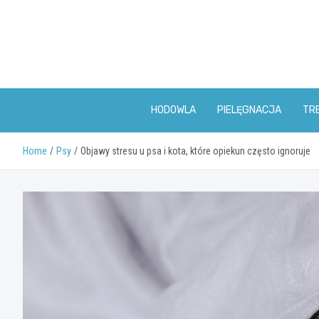
Skip
to
content
HODOWLA
PIELĘGNACJA
TR
Home
Psy
Objawy stresu u psa i kota, które opiekun często ignoruje