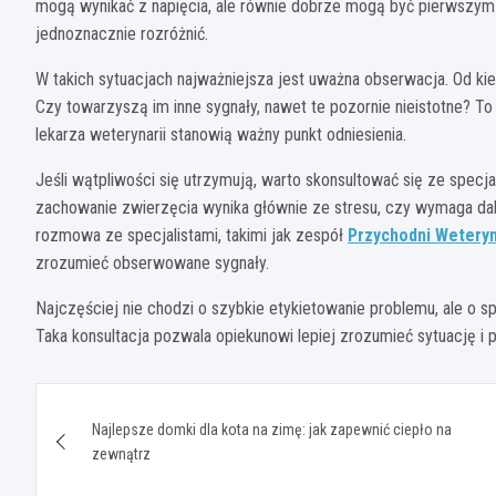
mogą wynikać z napięcia, ale równie dobrze mogą być pierwszym
jednoznacznie rozróżnić.
W takich sytuacjach najważniejsza jest uważna obserwacja. Od ki
Czy towarzyszą im inne sygnały, nawet te pozornie nieistotne? To
lekarza weterynarii stanowią ważny punkt odniesienia.
Jeśli wątpliwości się utrzymują, warto skonsultować się ze specj
zachowanie zwierzęcia wynika głównie ze stresu, czy wymaga dal
rozmowa ze specjalistami, takimi jak zespół
Przychodni Wetery
zrozumieć obserwowane sygnały.
Najczęściej nie chodzi o szybkie etykietowanie problemu, ale o 
Taka konsultacja pozwala opiekunowi lepiej zrozumieć sytuację 
Nawigacja
Najlepsze domki dla kota na zimę: jak zapewnić ciepło na
wpisu
zewnątrz