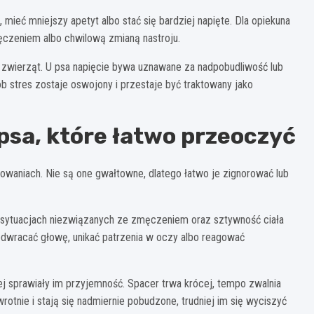
mieć mniejszy apetyt albo stać się bardziej napięte. Dla opiekuna
ęczeniem albo chwilową zmianą nastroju.
 zwierząt. U psa napięcie bywa uznawane za nadpobudliwość lub
ób stres zostaje oswojony i przestaje być traktowany jako
psa, które łatwo przeoczyć
owaniach. Nie są one gwałtowne, dlatego łatwo je zignorować lub
w sytuacjach niezwiązanych ze zmęczeniem oraz sztywność ciała
odwracać głowę, unikać patrzenia w oczy albo reagować
 sprawiały im przyjemność. Spacer trwa krócej, tempo zwalnia
otnie i stają się nadmiernie pobudzone, trudniej im się wyciszyć