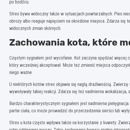
po bodźcu.
Stres bywa widoczny także w sytuacjach powtarzalnych. Pies nie
obroży albo reaguje napięciem na określone miejsca. Zdarza się też
widocznych zmian skórnych.
Zachowania kota, które m
Częstym sygnałem jest wycofanie. Kot zaczyna spędzać więcej cza
który wcześniej akceptował. Może też zmienić miejsca odpoczynku
niego ważne.
U niektórych kotów stres objawia się nagłą drażliwością. Zwierzę 
wywoływały takiej reakcji. Zdarza się też nadmierna wokalizacja
Bardzo charakterystycznym sygnałem jest nadmierna pielęgnacja. K
partie ciała, co może prowadzić do przerzedzenia sierści lub wy
Stres u kota często wpływa także na korzystanie z kuwety. Zwier
rytm oddawania moczu. Takie zachowania bywają mylnie interpreto