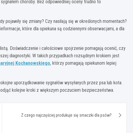
 sygnałem choroby. Bez odpowiedniej oceny trudno to
edy pojawiły się zmiany? Czy nasilają się w określonych momentach?
 informacje, które dla opiekuna są codziennymi obserwacjami, a dla
alistą. Doświadczenie i całościowe spojrzenie pomagają ocenić, czy
szej diagnostyki. W takich przypadkach rozsądnym krokiem jest
naryjnej Kochanowskiego
, którzy pomagają opiekunom lepiej
spokojne uporządkowanie sygnałów wysyłanych przez psa lub kota.
i podjąć kolejne kroki z większym poczuciem bezpieczeństwa.
Z czego najczęściej produkuje się smaczki dla psów?