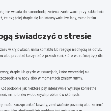
chętnie wsiada do samochodu, zmienia zachowanie przy zakładaniu
, że częściej drapie się lub intensywnie liże łapy, mimo braku
ogą świadczyć o stresie
su w kryjówkach, unika kontaktu lub reaguje niechęcią na dotyk,
 albo przestać korzystać z przestrzeni, które wcześniej były dla
syczy, drapie lub gryzie w sytuacjach, które wcześniej nie
, szczególnie w nocy albo w momentach zmiany rutyny.
ot podobnie jak niektóre psy, intensywnie wylizuje konkretne
łysień, mimo braku widocznych problemów skórnych.
zę może zacząć unikać kuwety, załatwiać się poza nią albo zmienić
wane jako złośliwość lub problem behawioralny, a w