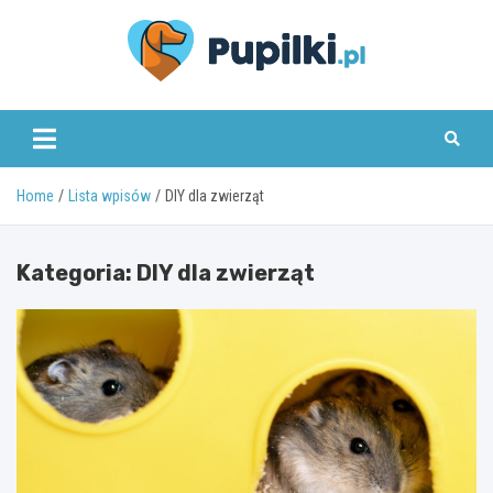
Skip
to
content
www.pupilki.pl
Home
Lista wpisów
DIY dla zwierząt
Kategoria:
DIY dla zwierząt