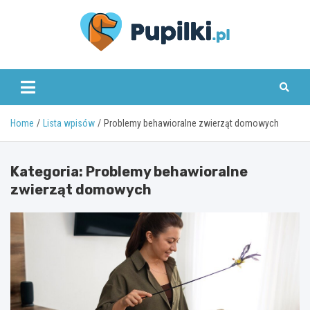
Skip
to
content
www.pupilki.pl
Home
Lista wpisów
Problemy behawioralne zwierząt domowych
Kategoria:
Problemy behawioralne
zwierząt domowych