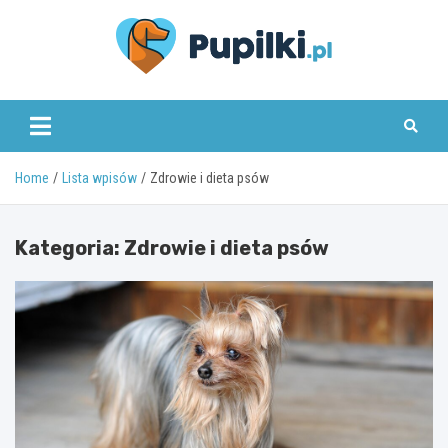
Skip
to
content
www.pupilki.pl
Home
Lista wpisów
Zdrowie i dieta psów
Kategoria:
Zdrowie i dieta psów