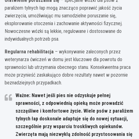
Ułatwienie poruszania się
– specjalne wózki dla psów z
paraliżem tylnych łap mogą znacząco poprawić jakość życia
zwierzęcia, umożliwiając mu samodzielne poruszanie się,
eksplorowanie otoczenia i zachowanie aktywności fizycznej.
Nowoczesne wózki są lekkie, regulowane i dostosowane do
indywidualnych potrzeb psa.
Regularna rehabilitacja
– wykonywanie zaleconych przez
weterynarza ćwiczeń w domu jest kluczowe dla powrotu do
sprawności lub utrzymania obecnego stanu. Konsekwentna praca
może przynieść zaskakująco dobre rezultaty nawet w pozornie
beznadziejnych przypadkach.
Ważne: Nawet jeśli pies nie odzyskuje pełnej
sprawności, z odpowiednią opieką może prowadzić
szczęśliwe i komfortowe życie.
Wiele psów z paraliżem
tylnych łap doskonale adaptuje się do nowej sytuacji,
szczególnie przy wsparciu troskliwych opiekunów.
Zwierzęta mają niezwykłą zdolność przystosowania się