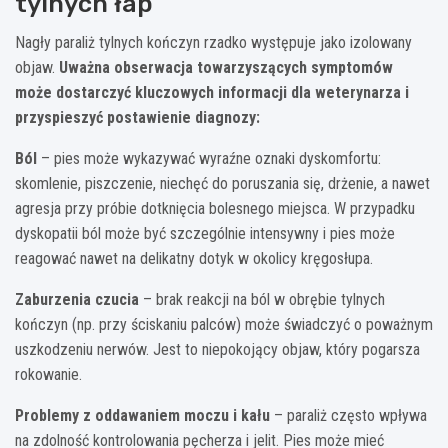
tylnych łap
Nagły paraliż tylnych kończyn rzadko występuje jako izolowany
objaw.
Uważna obserwacja towarzyszących symptomów
może dostarczyć kluczowych informacji dla weterynarza i
przyspieszyć postawienie diagnozy:
Ból
– pies może wykazywać wyraźne oznaki dyskomfortu:
skomlenie, piszczenie, niechęć do poruszania się, drżenie, a nawet
agresja przy próbie dotknięcia bolesnego miejsca. W przypadku
dyskopatii ból może być szczególnie intensywny i pies może
reagować nawet na delikatny dotyk w okolicy kręgosłupa.
Zaburzenia czucia
– brak reakcji na ból w obrębie tylnych
kończyn (np. przy ściskaniu palców) może świadczyć o poważnym
uszkodzeniu nerwów. Jest to niepokojący objaw, który pogarsza
rokowanie.
Problemy z oddawaniem moczu i kału
– paraliż często wpływa
na zdolność kontrolowania pęcherza i jelit. Pies może mieć