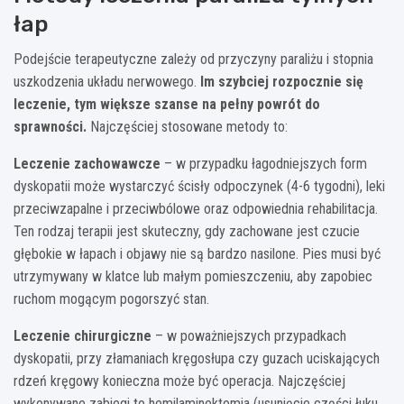
łap
Podejście terapeutyczne zależy od przyczyny paraliżu i stopnia
uszkodzenia układu nerwowego.
Im szybciej rozpocznie się
leczenie, tym większe szanse na pełny powrót do
sprawności.
Najczęściej stosowane metody to:
Leczenie zachowawcze
– w przypadku łagodniejszych form
dyskopatii może wystarczyć ścisły odpoczynek (4-6 tygodni), leki
przeciwzapalne i przeciwbólowe oraz odpowiednia rehabilitacja.
Ten rodzaj terapii jest skuteczny, gdy zachowane jest czucie
głębokie w łapach i objawy nie są bardzo nasilone. Pies musi być
utrzymywany w klatce lub małym pomieszczeniu, aby zapobiec
ruchom mogącym pogorszyć stan.
Leczenie chirurgiczne
– w poważniejszych przypadkach
dyskopatii, przy złamaniach kręgosłupa czy guzach uciskających
rdzeń kręgowy konieczna może być operacja. Najczęściej
wykonywane zabiegi to hemilaminektomia (usunięcie części łuku