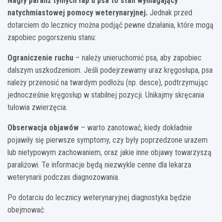
Nagły paraliż tylnych łap u psa to stan wymagający
natychmiastowej pomocy weterynaryjnej.
Jednak przed
dotarciem do lecznicy można podjąć pewne działania, które mogą
zapobiec pogorszeniu stanu:
Ograniczenie ruchu
– należy unieruchomić psa, aby zapobiec
dalszym uszkodzeniom. Jeśli podejrzewamy uraz kręgosłupa, psa
należy przenosić na twardym podłożu (np. desce), podtrzymując
jednocześnie kręgosłup w stabilnej pozycji. Unikajmy skręcania
tułowia zwierzęcia.
Obserwacja objawów
– warto zanotować, kiedy dokładnie
pojawiły się pierwsze symptomy, czy były poprzedzone urazem
lub nietypowym zachowaniem, oraz jakie inne objawy towarzyszą
paraliżowi. Te informacje będą niezwykle cenne dla lekarza
weterynarii podczas diagnozowania.
Po dotarciu do lecznicy weterynaryjnej diagnostyka będzie
obejmować: