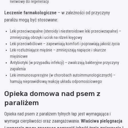
nerwowy do regeneracji
Leczenie farmakologiczne
– w zależności od przyczyny
paraliżu mogą być stosowane:
Leki przeciwzapalne (steroidy i niesteroidowe leki przeciwzapalne) –
zmniejszają obrzęk i ucisk na rdzeń kręgowy
Leki przeciwbólowe – zapewniają komfort i poprawiają jakość życia
Leki rozluźniające mięśnie – zmniejszają napięcie i skurcze
mięśniowe
Antybiotyki (w przypadku infekcji) – zwalczają bakteryjne przyczyny
zapalenia
Leki immunosupresyjne (w chorobach autoimmunologicznych) –
hamują nieprawidłową reakcję układu odpornościowego
Opieka domowa nad psem z
paraliżem
Opieka nad psem z paraliżem tylnych łap jest wymagająca i
wymaga cierpliwości oraz zaangażowania.
Właściwa pielęgnacja