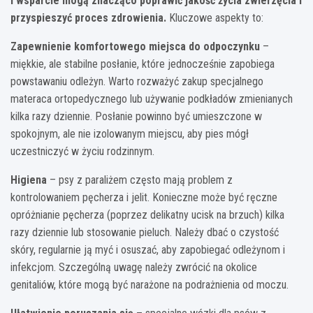
i wsparcie mogą znacząco poprawić jakość życia zwierzęcia i
przyspieszyć proces zdrowienia.
Kluczowe aspekty to:
Zapewnienie komfortowego miejsca do odpoczynku
–
miękkie, ale stabilne posłanie, które jednocześnie zapobiega
powstawaniu odleżyn. Warto rozważyć zakup specjalnego
materaca ortopedycznego lub używanie podkładów zmienianych
kilka razy dziennie. Posłanie powinno być umieszczone w
spokojnym, ale nie izolowanym miejscu, aby pies mógł
uczestniczyć w życiu rodzinnym.
Higiena
– psy z paraliżem często mają problem z
kontrolowaniem pęcherza i jelit. Konieczne może być ręczne
opróżnianie pęcherza (poprzez delikatny ucisk na brzuch) kilka
razy dziennie lub stosowanie pieluch. Należy dbać o czystość
skóry, regularnie ją myć i osuszać, aby zapobiegać odleżynom i
infekcjom. Szczególną uwagę należy zwrócić na okolice
genitaliów, które mogą być narażone na podrażnienia od moczu.