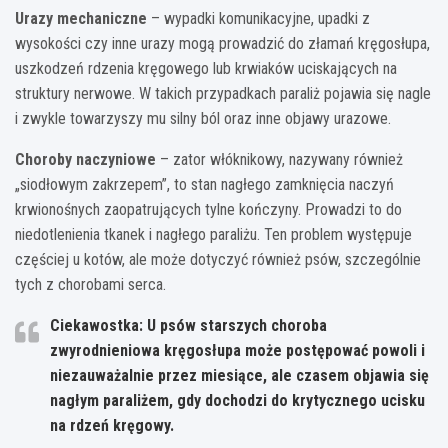
Urazy mechaniczne
– wypadki komunikacyjne, upadki z
wysokości czy inne urazy mogą prowadzić do złamań kręgosłupa,
uszkodzeń rdzenia kręgowego lub krwiaków uciskających na
struktury nerwowe. W takich przypadkach paraliż pojawia się nagle
i zwykle towarzyszy mu silny ból oraz inne objawy urazowe.
Choroby naczyniowe
– zator włóknikowy, nazywany również
„siodłowym zakrzepem”, to stan nagłego zamknięcia naczyń
krwionośnych zaopatrujących tylne kończyny. Prowadzi to do
niedotlenienia tkanek i nagłego paraliżu. Ten problem występuje
częściej u kotów, ale może dotyczyć również psów, szczególnie
tych z chorobami serca.
Ciekawostka: U psów starszych choroba
zwyrodnieniowa kręgosłupa może postępować powoli i
niezauważalnie przez miesiące, ale czasem objawia się
nagłym paraliżem, gdy dochodzi do krytycznego ucisku
na rdzeń kręgowy.