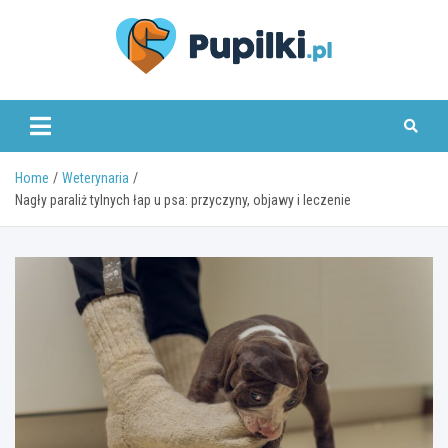
Skip
to
content
www.pupilki.pl
Home
Weterynaria
Nagły paraliż tylnych łap u psa: przyczyny, objawy i leczenie