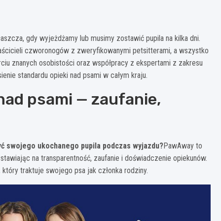
zcza, gdy wyjeżdżamy lub musimy zostawić pupila na kilka dni.
aścicieli czworonogów z zweryfikowanymi petsitterami, a wszystko
parciu znanych osobistości oraz współpracy z ekspertami z zakresu
ienie standardu opieki nad psami w całym kraju.
nad psami — zaufanie,
rzyć swojego ukochanego pupila podczas wyjazdu?
PawAway to
 stawiając na transparentność, zaufanie i doświadczenie opiekunów.
który traktuje swojego psa jak członka rodziny.