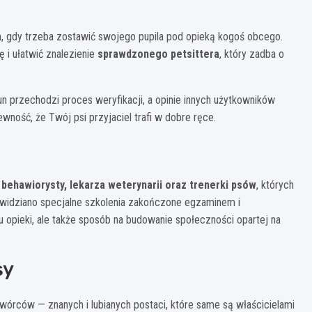
, gdy trzeba zostawić swojego pupila pod opieką kogoś obcego.
 i ułatwić znalezienie
sprawdzonego petsittera
, który zadba o
n przechodzi proces weryfikacji, a opinie innych użytkowników
ność, że Twój psi przyjaciel trafi w dobre ręce.
d
behawiorysty, lekarza weterynarii oraz trenerki psów
, których
ewidziano specjalne szkolenia zakończone egzaminem i
 opieki, ale także sposób na budowanie społeczności opartej na
sy
órców — znanych i lubianych postaci, które same są właścicielami