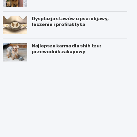
Dysplazja stawów u psa: objawy,
leczenie i profilaktyka
Najlepsza karma dla shih tzu:
przewodnik zakupowy