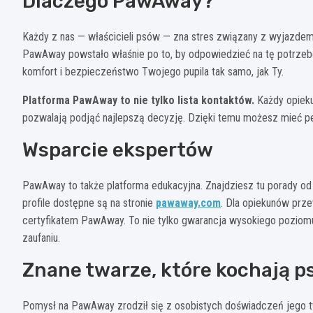
Dlaczego PawAway?
Każdy z nas — właścicieli psów — zna stres związany z wyjazdem
PawAway powstało właśnie po to, by odpowiedzieć na tę potrzebę
komfort i bezpieczeństwo Twojego pupila tak samo, jak Ty.
Platforma PawAway to nie tylko lista kontaktów.
Każdy opieku
pozwalają podjąć najlepszą decyzję. Dzięki temu możesz mieć pew
Wsparcie ekspertów
PawAway to także platforma edukacyjna. Znajdziesz tu porady o
profile dostępne są na stronie
pawaway.com
. Dla opiekunów prz
certyfikatem PawAway. To nie tylko gwarancja wysokiego poziomu
zaufaniu.
Znane twarze, które kochają p
Pomysł na PawAway zrodził się z osobistych doświadczeń jego tw