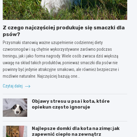
Z czego najczęściej produkuje się smaczki dla
psów?
Przysmaki stanowią ważne uzupełnienie codziennej diety
czworonogów i są chętnie wykorzystywane zarówno podczas
treningu, jak i jako forma nagrody. Wiele osób zwraca dziś większą
uwagę na skład takich produktów, ponieważ smaczki dla psów nie
powinny być jedynie atrakcyjne smakowo, ale również bezpieczne i
możliwie naturalne. Najczęściej bazują one…
Czytaj dalej
Objawy stresu u psa i kota, które
opiekun często ignoruje
Najlepsze domki dla kota na zimę: jak
zapewnić ciepło na zewnątrz