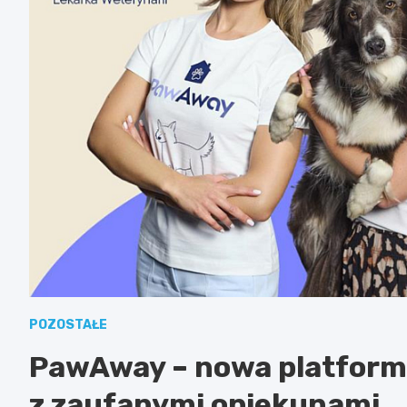
POZOSTAŁE
PawAway – nowa platform
z zaufanymi opiekunami