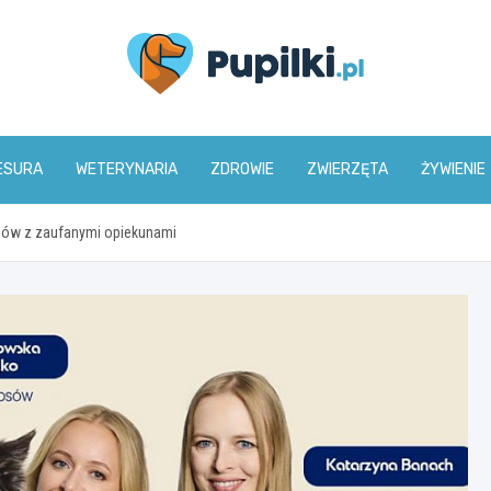
www.pupilki.pl
ESURA
WETERYNARIA
ZDROWIE
ZWIERZĘTA
ŻYWIENIE
sów z zaufanymi opiekunami