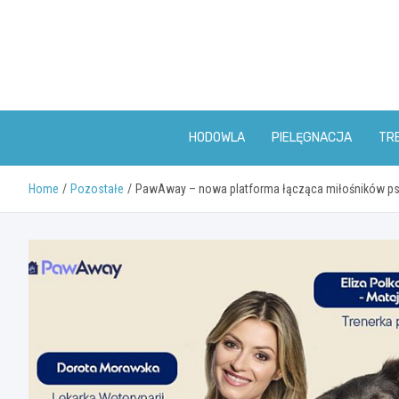
Skip
to
content
HODOWLA
PIELĘGNACJA
TR
Home
Pozostałe
PawAway – nowa platforma łącząca miłośników p