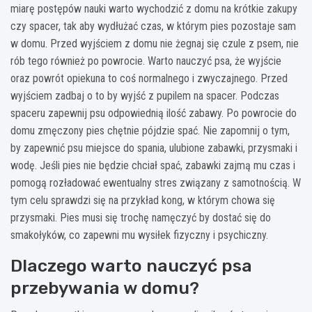
miarę postępów nauki warto wychodzić z domu na krótkie zakupy
czy spacer, tak aby wydłużać czas, w którym pies pozostaje sam
w domu. Przed wyjściem z domu nie żegnaj się czule z psem, nie
rób tego również po powrocie. Warto nauczyć psa, że wyjście
oraz powrót opiekuna to coś normalnego i zwyczajnego. Przed
wyjściem zadbaj o to by wyjść z pupilem na spacer. Podczas
spaceru zapewnij psu odpowiednią ilość zabawy. Po powrocie do
domu zmęczony pies chętnie pójdzie spać. Nie zapomnij o tym,
by zapewnić psu miejsce do spania, ulubione zabawki, przysmaki i
wodę. Jeśli pies nie będzie chciał spać, zabawki zajmą mu czas i
pomogą rozładować ewentualny stres związany z samotnością. W
tym celu sprawdzi się na przykład kong, w którym chowa się
przysmaki. Pies musi się trochę namęczyć by dostać się do
smakołyków, co zapewni mu wysiłek fizyczny i psychiczny.
Dlaczego warto nauczyć psa
przebywania w domu?