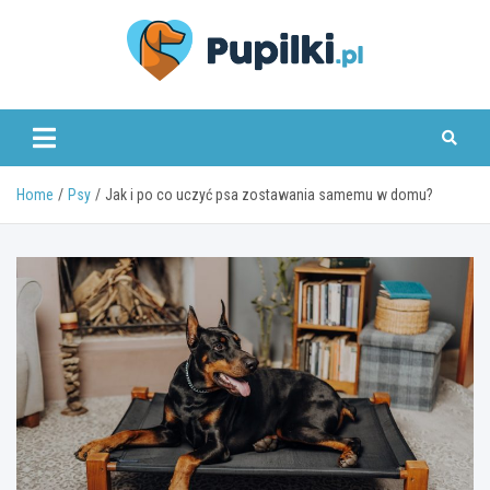
Skip
to
content
www.pupilki.pl
Home
Psy
Jak i po co uczyć psa zostawania samemu w domu?