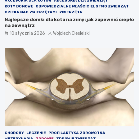
AKCESORIA DLA KOTÓW
AKCESORIA DLA ZWIERZĄT
KOTY DOMOWE
ODPOWIEDZIALNE WŁAŚCICIELSTWO ZWIERZĄT
OPIEKA NAD ZWIERZĘTAMI
ZWIERZĘTA
Najlepsze domki dla kota na zimę: jak zapewnić ciepło
na zewnątrz
10 stycznia 2026
Wojciech Ciesielski
CHOROBY
LECZENIE
PROFILAKTYKA ZDROWOTNA
WETERYNARIA
ZDROWIE
ZDROWIE ZWIERZĄT